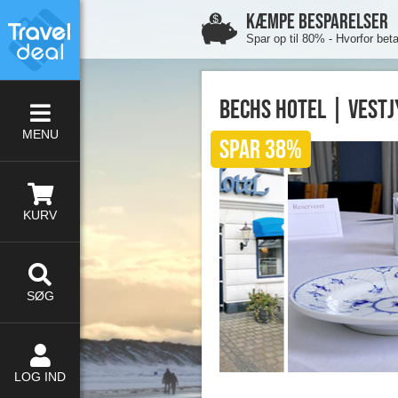
KÆMPE BESPARELSER
Spar op til 80% - Hvorfor bet
Bechs Hotel | Vestj
MENU
SPAR 38%
KURV
SØG
LOG IND