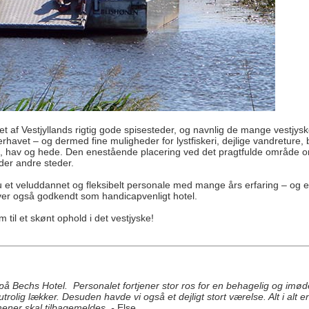
 et af Vestjyllands rigtig gode spisesteder, og navnlig de mange vestjys
havet – og dermed fine muligheder for lystfiskeri, dejlige vandreture, 
rd, hav og hede. Den enestående placering ved det pragtfulde område o
er andre steder.
et veluddannet og fleksibelt personale med mange års erfaring – og en i
over også godkendt som handicapvenligt hotel.
 til et skønt ophold i det vestjyske!
ld på Bechs Hotel. Personalet fortjener stor ros for en behagelig og im
olig lækker. Desuden havde vi også et dejligt stort værelse. Alt i alt en
ener skal tilbagemeldes. -
Else