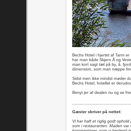
Bechs Hotel i hjertet af Tarm er
har man både Skjern Å og Vester
man kort sagt tæt på by, å, fjo
dimension, som man næppe find
Sidst men ikke mindst møder du 
Bechs Hotel, hotellet er derud
Benyt jer af dealen nu og se frem
Gæster skriver på nettet:
Vi har haft et rigtig godt opho
som i restauranten. Maden var utr
kommentarer, som vi bestemt m