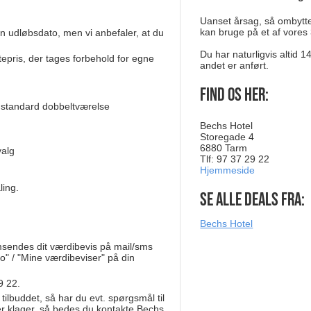
Uanset årsag, så ombytter
kan bruge på et af vores 
n udløbsdato, men vi anbefaler, at du
Du har naturligvis altid 
tepris, der tages forbehold for egne
andet er anført.
Find os her:
i standard dobbeltværelse
Bechs Hotel
Storegade 4
6880 Tarm
valg
Tlf: 97 37 29 22
Hjemmeside
ling.
Se alle deals fra:
Bechs Hotel
msendes dit værdibevis på mail/sms
o" / "Mine værdibeviser" på din
9 22.
 tilbuddet, så har du evt. spørgsmål til
ler klager, så bedes du kontakte Bechs