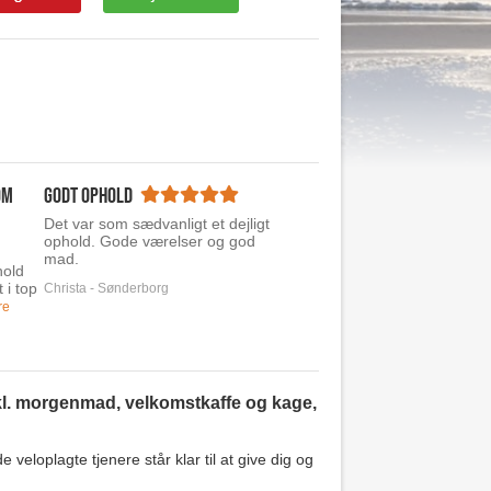
om
Godt ophold
Det var som sædvanligt et dejligt
ophold. Gode værelser og god
mad.
hold
 i top
Christa - Sønderborg
re
nkl. morgenmad, velkomstkaffe og kage,
eloplagte tjenere står klar til at give dig og