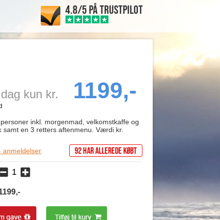
4.8/5 PÅ TRUSTPILOT
1199,-
I dag kun kr.
2 personer inkl. morgenmad, velkomstkaffe og
 samt en 3 retters aftenmenu. Værdi kr.
92 har allerede købt
 anmeldelser
1199
,-