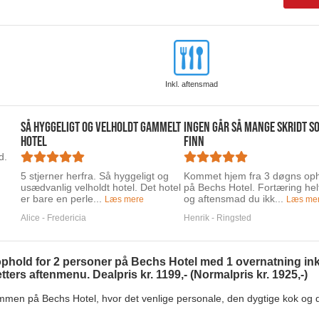
Inkl. aftensmad
Så hyggeligt og velholdt gammelt
Ingen går så mange skridt s
hotel
Finn
d.
5 stjerner herfra. Så hyggeligt og
Kommet hjem fra 3 døgns op
usædvanlig velholdt hotel. Det hotel
på Bechs Hotel. Fortæring helt
er bare en perle...
og aftensmad du ikk...
Læs mere
Læs me
Alice - Fredericia
Henrik - Ringsted
t ophold for 2 personer på Bechs Hotel med 1 overnatning i
ters aftenmenu. Dealpris kr. 1199,- (Normalpris kr. 1925,-)
mmen på Bechs Hotel, hvor det venlige personale, den dygtige kok og de v