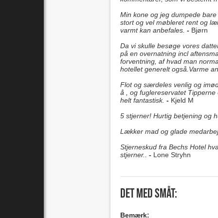
Min kone og jeg dumpede bare in
stort og vel møbleret rent og læ
varmt kan anbefales.
-
Bjørn
Da vi skulle besøge vores datter
på en overnatning incl aftensm
forventning, af hvad man normal
hotellet generelt også.Varme an
Flot og særdeles venlig og imød
å , og fuglereservatet Tipperne
helt fantastisk.
-
Kjeld M
5 stjerner! Hurtig betjening og 
Lækker mad og glade medarbej
Stjerneskud fra Bechs Hotel hva
stjerner..
-
Lone Stryhn
Det med småt:
Bemærk: