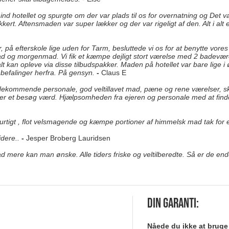
d hotellet og spurgte om der var plads til os for overnatning og Det v
kkert. Aftensmaden var super lækker og der var rigeligt af den. Alt i alt
, på efterskole lige uden for Tarm, besluttede vi os for at benytte vores
ad og morgenmad. Vi fik et kæmpe dejligt stort værelse med 2 badevæ
t kan opleve via disse tilbudspakker. Maden på hotellet var bare lige i
befalinger herfra. På gensyn.
-
Claus E
ekommende personale, god veltillavet mad, pæne og rene værelser, skønt
 er et besøg værd. Hjælpsomheden fra ejeren og personale med at finde d
hurtigt , flot velsmagende og kæmpe portioner af himmelsk mad tak for en
dere..
-
Jesper Broberg Lauridsen
d mere kan man ønske. Alle tiders friske og veltilberedte. Så er de en
Din garanti:
Nåede du ikke at bruge