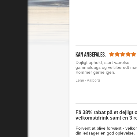
Kan anbefales.
Dejligt ophold, stort værelse,
gammeldags og veltilberedt ma
Kommer gerne igen.
Lene - Aalborg
Få 38% rabat på et dejlig
velkomstdrink samt en 3 ret
Forvent at blive forvænt - velko
din ledsager en god oplevelse.