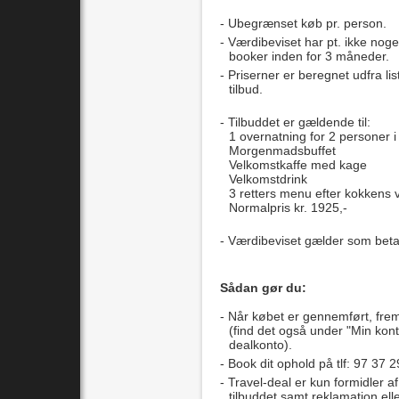
Ubegrænset køb pr. person.
Værdibeviset har pt. ikke noge
booker inden for 3 måneder.
Priserner er beregnet udfra lis
tilbud.
Tilbuddet er gældende til:
1 overnatning for 2 personer
Morgenmad
sbuffet
Velkomstkaffe med kage
Velkomstdrink
3 retters menu efter kokkens 
Normalpris kr. 1925,-
Værdibeviset gælder som beta
Sådan gør du:
Når købet er gennemført, fre
(find det også under "Min kont
dealkonto).
Book dit ophold på tlf: 97 37 2
Travel-deal er kun formidler af
tilbuddet samt reklamation el