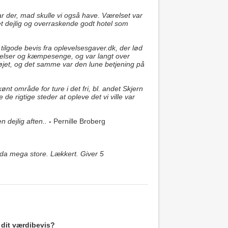
ar der, mad skulle vi også have. Værelset var
 et dejlig og overraskende godt hotel som
 tilgode bevis fra oplevelsesgaver.dk, der lød
relser og kæmpesenge, og var langt over
 øjet, og det samme var den lune betjening på
 område for ture i det fri, bl. andet Skjern
e rigtige steder at opleve det vi ville var
 dejlig aften..
-
Pernille Broberg
dda mega store. Lækkert. Giver 5
 dit værdibevis?