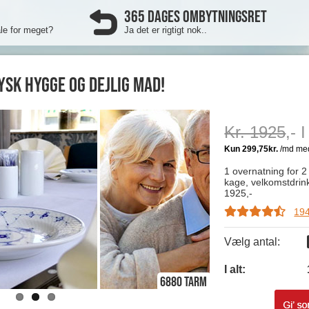
365 DAGES OMBYTNINGSRET
ale for meget?
Ja det er rigtigt nok..
ysk hygge og dejlig mad!
Kr. 1925
,- 
1 overnatning for 
kage, velkomstdrink
1925,-
194
Vælg antal:
I alt:
6880 Tarm