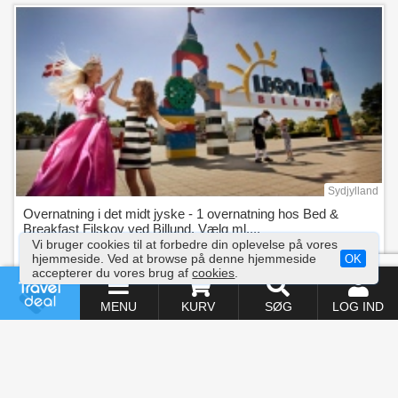
Sydjylland
Overnatning i det midt jyske - 1 overnatning hos Bed &
Breakfast Filskov ved Billund. Vælg ml....
Vi bruger cookies til at forbedre din oplevelse på vores
hjemmeside. Ved at browse på denne hjemmeside
OK
accepterer du vores brug af
cookies
.
Læs mere
MENU
KURV
SØG
LOG IND
235,-
SPAR 45%