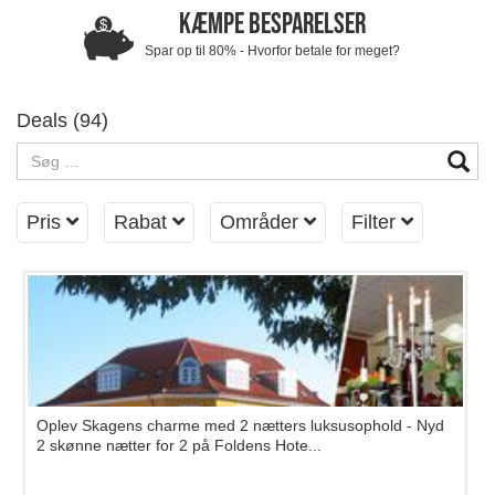
KÆMPE BESPARELSER
Spar op til 80% - Hvorfor betale for meget?
Deals (
94
)
Søg
Pris
Rabat
Områder
Filter
Oplev Skagens charme med 2 nætters luksusophold - Nyd
2 skønne nætter for 2 på Foldens Hote...