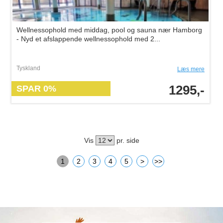
Wellnessophold med middag, pool og sauna nær Hamborg
- Nyd et afslappende wellnessophold med 2...
Tyskland
Læs mere
1295,-
SPAR 0%
Vis
pr. side
1
2
3
4
5
>
>>