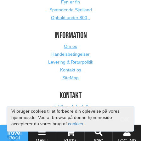
Fyn er fin
Spændende Sjælland
Ophold under 800,-
INFORMATION
Om os
Handelsbetingelser
Levering & Returpolitik
Kontakt os
SiteMap
KONTAKT
vip@travel-deal.dk
Vi bruger cookies til at forbedre din oplevelse på vores
hjemmeside. Ved at browse på denne hjemmeside
OK
accepterer du vores brug af
cookies
.
MENU
KURV
SØG
LOG IND