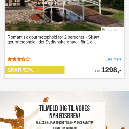
Fyn og øerne
Romantisk gourmetophold for 2 personer - Skønt
gourmetophold i det Sydfynske øhav. I får 1 o...
Læs mere
1298,-
SPAR 53%
Fra
Tilmeld dig til vores
nyhedsbrev!
Gå aldrig glip af et godt tilbud - få gode rabatter
direkte i din indbakke!