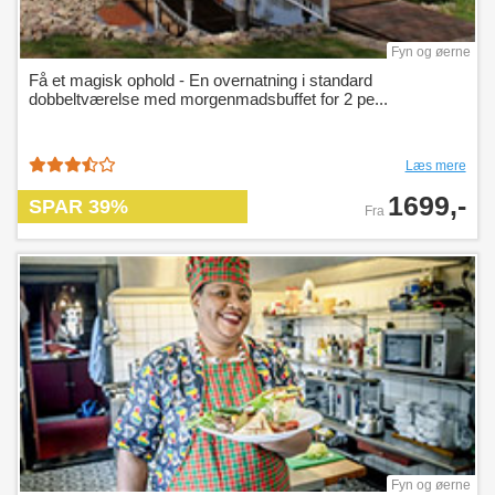
Fyn og øerne
Få et magisk ophold - En overnatning i standard
dobbeltværelse med morgenmadsbuffet for 2 pe...
Læs mere
1699,-
SPAR 39%
Fra
Fyn og øerne