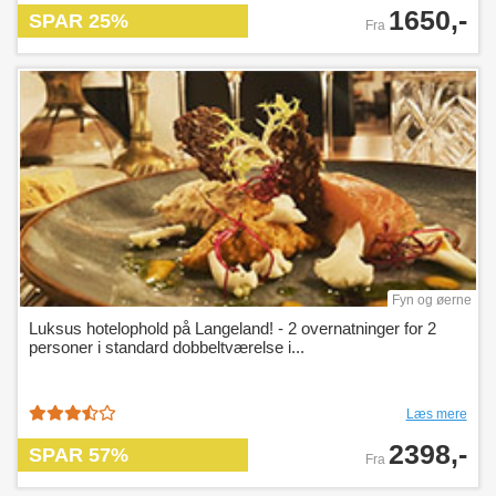
1650,-
SPAR 25%
Fra
Fyn og øerne
Luksus hotelophold på Langeland! - 2 overnatninger for 2
personer i standard dobbeltværelse i...
Læs mere
2398,-
SPAR 57%
Fra