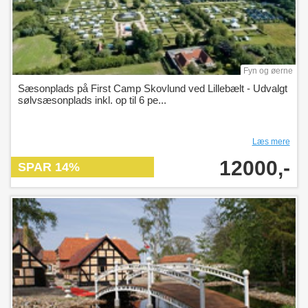
Fyn og øerne
Sæsonplads på First Camp Skovlund ved Lillebælt - Udvalgt
sølvsæsonplads inkl. op til 6 pe...
Læs mere
12000,-
SPAR 14%