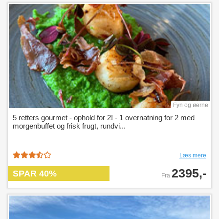
Fyn og øerne
5 retters gourmet - ophold for 2! - 1 overnatning for 2 med
morgenbuffet og frisk frugt, rundvi...
Læs mere
2395,-
SPAR 40%
Fra