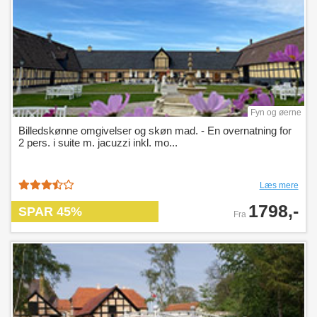
Fyn og øerne
Billedskønne omgivelser og skøn mad. - En overnatning for
2 pers. i suite m. jacuzzi inkl. mo...
Læs mere
1798,-
SPAR 45%
Fra