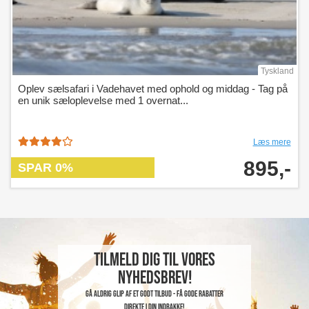
Tyskland
Oplev sælsafari i Vadehavet med ophold og middag - Tag på
en unik sæloplevelse med 1 overnat...
Læs mere
895,-
SPAR 0%
Tilmeld dig til vores
nyhedsbrev!
Gå aldrig glip af et godt tilbud - få gode rabatter
direkte i din indbakke!