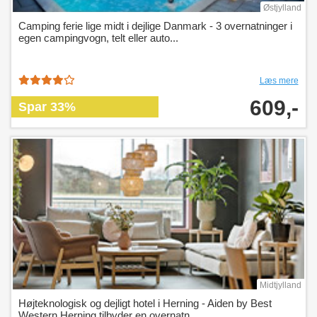
Østjylland
Camping ferie lige midt i dejlige Danmark - 3 overnatninger i
egen campingvogn, telt eller auto...
Læs mere
609,-
Spar 33%
Midtjylland
Højteknologisk og dejligt hotel i Herning - Aiden by Best
Western Herning tilbyder en overnatn...