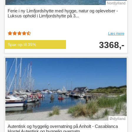
Nordjylland
Ferie i ny Limfjordshytte med hygge, natur og oplevelser -
Luksus ophold i Limfjordshytte på 3...
Læs mere
3368,-
Spar op til 35%
Østjylland
Autentisk og hyggelig overnatning på Anholt - Casablanca
Hostel Autentisk og hyggelig overnatn...