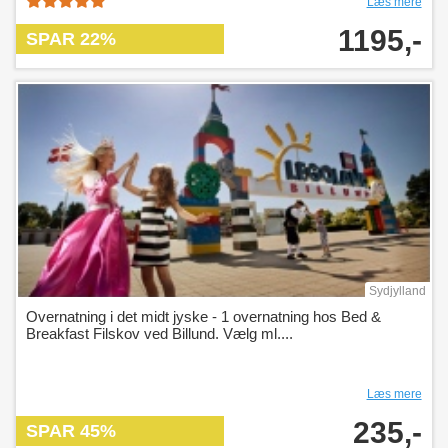
Læs mere
1195,-
SPAR 22%
Sydjylland
Overnatning i det midt jyske - 1 overnatning hos Bed &
Breakfast Filskov ved Billund. Vælg ml....
Læs mere
235,-
SPAR 45%