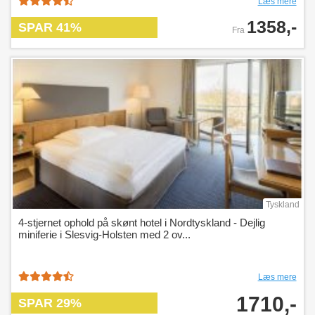
Læs mere
1358,-
SPAR 41%
Fra
Tyskland
4-stjernet ophold på skønt hotel i Nordtyskland - Dejlig
miniferie i Slesvig-Holsten med 2 ov...
Læs mere
1710,-
SPAR 29%