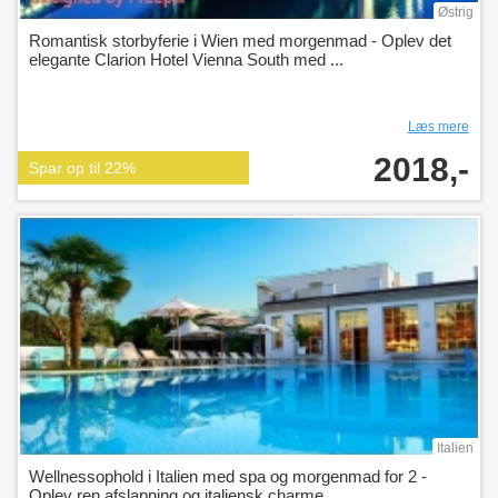
Østrig
Romantisk storbyferie i Wien med morgenmad - Oplev det
elegante Clarion Hotel Vienna South med ...
Læs mere
2018,-
Spar op til 22%
Italien
Wellnessophold i Italien med spa og morgenmad for 2 -
Oplev ren afslapning og italiensk charme ...