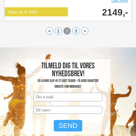
Læs mere
2149,-
Spar op til 24%
<
1
3
>
2
Tilmeld dig til vores
nyhedsbrev!
Gå aldrig glip af et godt tilbud - få gode rabatter
direkte i din indbakke!