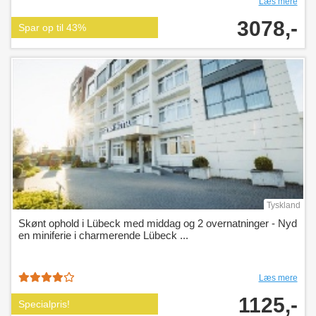
Læs mere
3078,-
Spar op til 43%
Tyskland
Skønt ophold i Lübeck med middag og 2 overnatninger - Nyd
en miniferie i charmerende Lübeck ...
Læs mere
1125,-
Specialpris!