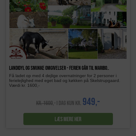
Landidyl og smukke omgivelser - Ferien går til Maribo..
Få ladet op med 4 dejlige overnatninger for 2 personer i
ferielejlighed med eget bad og køkken på Skelstrupgaard.
Værdi kr. 1600,-
949,-
KR. 1600
,- I DAG KUN KR.
LÆS MERE HER