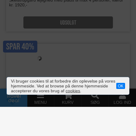
Familieferie på Lolland
Der er skønt på Lolland. Bo 2 nætter i en hyggelig
Skelstrupgård lejlighed med plads til max 4 personer, værdi
kr. 1920,-
UDSOLGT
Vi bruger cookies til at forbedre din oplevelse på vores
hjemmeside. Ved at browse på denne hjemmeside
OK
accepterer du vores brug af
cookies
.
SPAR 40%
MENU
KURV
SØG
LOG IND