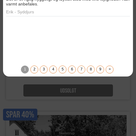
Skønt ophold i ferielejlighed!
2 overnatninger for 2 personer i dejlig ferielejlighed i landlige
omgivelser inkl. 1 flaske mousserende vin. Værdi kr. 1125,-
UDSOLGT
SPAR 40%