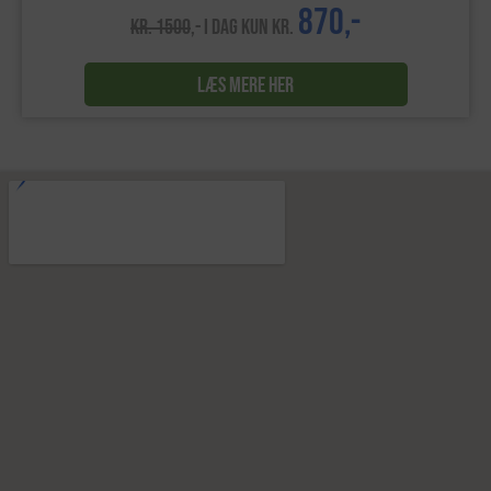
870,-
KR. 1500
,- I DAG KUN KR.
LÆS MERE HER