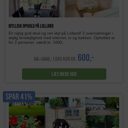
Idyllisk ophold på Lolland
En rigtig god deal og ren idyl på Lolland! 2 overnatninger i
dejlig ferielejlighed med internet, tv og køkken. Opholdet er
for 2 personer, værdi kr. 1000,-
600,-
KR. 1000
,- I DAG KUN KR.
LÆS MERE HER
SPAR 41%