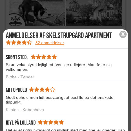
Ferielejlighed - super pris!
Tag en pause fra hverdagen med dette skønne ophold for 2
personer i ferielejlighed. I får 1 overnatning og en flaske vin
ved ankomst. Værdi kr. 750,-
UDSOLGT
SPAR 40%