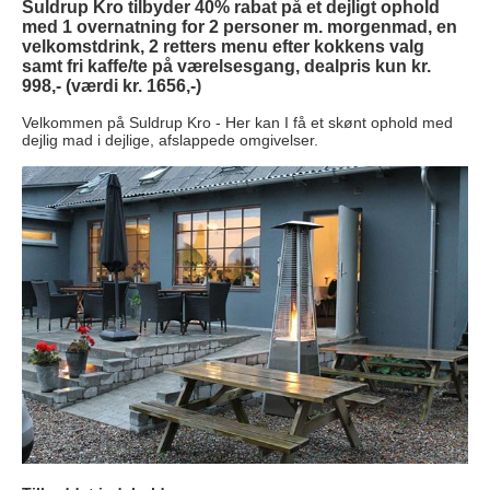
Suldrup Kro tilbyder 40% rabat på et dejligt ophold
med 1 overnatning for 2
personer m. morgenmad,
en
velkomstdrink,
2 retters menu efter kokkens valg
samt
fri kaffe/te på værelsesgang, d
ealpris kun kr.
998,- (værdi kr. 1656,-)
Velkommen på Suldrup Kro - Her kan I få et skønt ophold med
dejlig mad i dejlige, afslappede omgivelser.