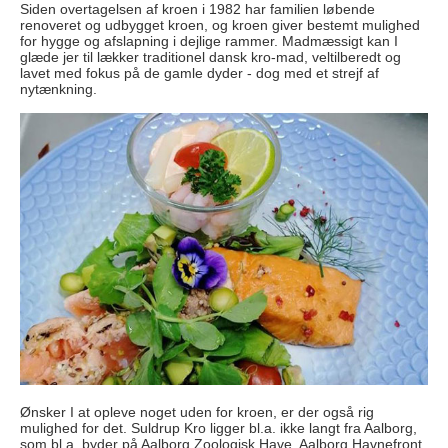
Siden overtagelsen af kroen i 1982 har familien løbende
renoveret og udbygget kroen, og kroen giver bestemt mulighed
for hygge og afslapning i dejlige rammer. Madmæssigt kan I
glæde jer til lækker traditionel dansk kro-mad, veltilberedt og
lavet med fokus på de gamle dyder - dog med et strejf af
nytænkning.
Ønsker I at opleve noget uden for kroen, er der også rig
mulighed for det. Suldrup Kro ligger bl.a. ikke langt fra Aalborg,
som bl.a. byder på Aalborg Zoologisk Have, Aalborg Havnefront,