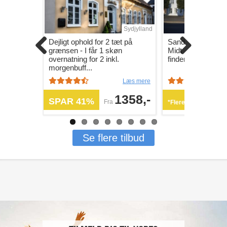
Sydjylland
Dejligt ophold for 2 tæt på
Sand forkælelse i 
grænsen - I får 1 skøn
Midt i hjertet af Ve
overnatning for 2 inkl.
finder du Westerg
morgenbuff...
Læs mere
1358,-
SPAR 41%
Fra
*Flere varianter
Se flere tilbud