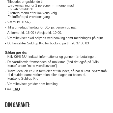
Tilbuddet er gældende til:
En overnatning for 2 personer m. morgenmad
En velkomstdrink
2 retters menu efter kokkens valg
Fri kaffe/te på værelsesgang
Værdi kr. 1656,-
Tillæg fredag / lørdag Kr. 50,- pr. person pr. nat.
Ankomst kl. 16:00 / Afrejse kl. 10:00.
Værdibeviset skal oplyses ved booking samt medbringes på print
Du kontakter Suldrup Kro for booking på tlf: 98 37 80 03
Sådan gør du:
Klik KØB NU, indtast informationer og gennemfør betalingen.
Dit værdibevis fremsendes på mail/sms (find det også på "Min
konto" under ”mine værdibeviser”)
Travel-deal.dk er kun formidler af tilbuddet, så har du evt. spørgsmål
til tilbuddet samt reklamation eller klager, så bedes du
kontakte Suldrup Kro
Værdibeviset gælder som betaling
FAQ
Læs
.
Din garanti: