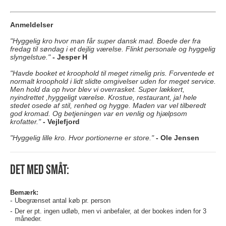
Anmeldelser
"Hyggelig kro hvor man får super dansk mad. Boede der fra
fredag til søndag i et dejlig værelse. Flinkt personale og hyggelig
slyngelstue."
- Jesper H
"Havde booket et kroophold til meget rimelig pris. Forventede et
normalt kroophold i lidt slidte omgivelser uden for meget service.
Men hold da op hvor blev vi overrasket. Super lækkert,
nyindrettet ,hyggeligt værelse. Krostue, restaurant, ja! hele
stedet osede af stil, renhed og hygge. Maden var vel tilberedt
god kromad. Og betjeningen var en venlig og hjælpsom
krofatter."
- Vejlefjord
"Hyggelig lille kro. Hvor portionerne er store."
- Ole Jensen
Det med småt:
Bemærk:
Ubegrænset antal køb pr. person
Der er pt. ingen udløb, men vi anbefaler, at der bookes inden for 3
måneder.