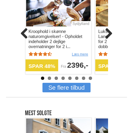
Sydjylland
Kroophold i skønne
Luksus hotelopho
naturomgivelser! - Opholdet
Langeland! - 2 ov
indeholder 2 dejlige
for 2 personer i s
overnatninger for 2 i...
dobbeltvære...
Læs mere
2396,-
SPAR 48%
SPAR 57%
Fra
F
Se flere tilbud
MEST SOLGTE