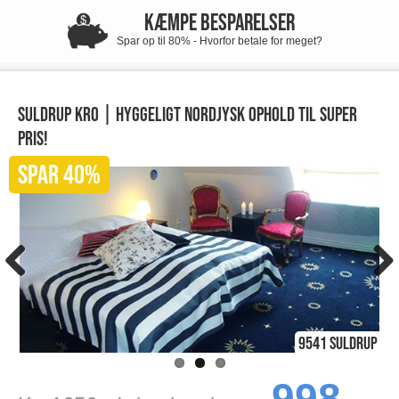
KÆMPE BESPARELSER
Spar op til 80% - Hvorfor betale for meget?
Suldrup Kro | Hyggeligt nordjysk ophold til super
pris!
SPAR 40%
9541 Suldrup
998,-