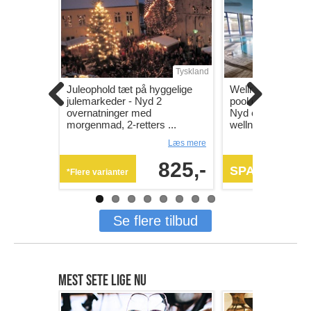
Tyskland
Juleophold tæt på hyggelige
Wellnessophold 
julemarkeder - Nyd 2
pool og sauna næ
overnatninger med
Nyd et afslappen
morgenmad, 2-retters ...
wellnessophold ...
Læs mere
825,-
SPAR 0%
*Flere varianter
Se flere tilbud
MEST SETE LIGE NU